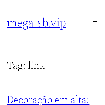
Pular
para
mega-sb.vip
o
conteúdo
Tag:
link
Decoração em alta: