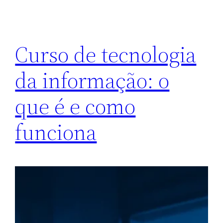
Curso de tecnologia
da informação: o
que é e como
funciona