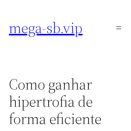
Pular
para
mega-sb.vip
o
conteúdo
Como ganhar
hipertrofia de
forma eficiente