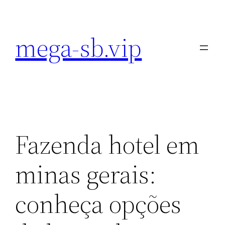
Pular
para
mega-sb.vip
o
conteúdo
Fazenda hotel em
minas gerais:
conheça opções