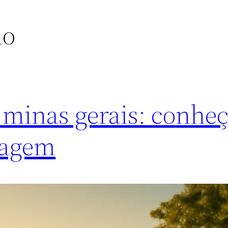
mo
 minas gerais: conhe
dagem