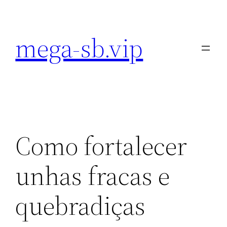
Pular
para
mega-sb.vip
o
conteúdo
Como fortalecer
unhas fracas e
quebradiças