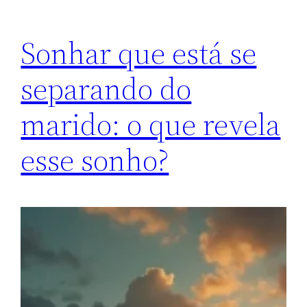
Sonhar que está se
separando do
marido: o que revela
esse sonho?