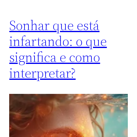
Sonhar que está
infartando: o que
significa e como
interpretar?