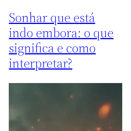
Sonhar que está
indo embora: o que
significa e como
interpretar?