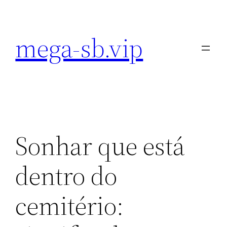
Pular
para
mega-sb.vip
o
conteúdo
Sonhar que está
dentro do
cemitério: