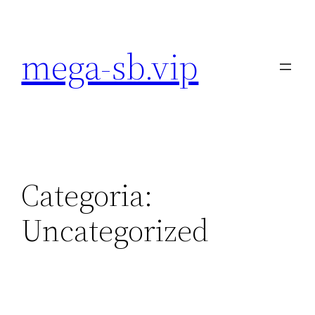
Pular
para
mega-sb.vip
o
conteúdo
Categoria:
Uncategorized