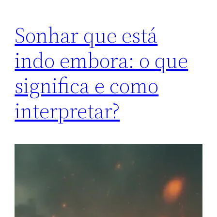
Sonhar que está
indo embora: o que
significa e como
interpretar?