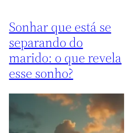
Sonhar que está se
separando do
marido: o que revela
esse sonho?