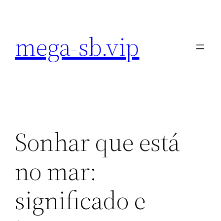
Pular
para
mega-sb.vip
o
conteúdo
Sonhar que está
no mar:
significado e