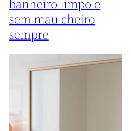
banheiro limpo e
sem mau cheiro
sempre