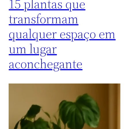
15 plantas que
transformam
qualquer espaço em
um lugar
aconchegante