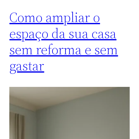
Como ampliar o
espaço da sua casa
sem reforma e sem
gastar