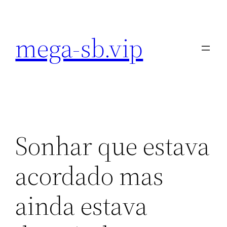
Pular
para
mega-sb.vip
o
conteúdo
Sonhar que estava
acordado mas
ainda estava