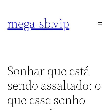
Pular
para
mega-sb.vip
o
conteúdo
Sonhar que está
sendo assaltado: o
que esse sonho