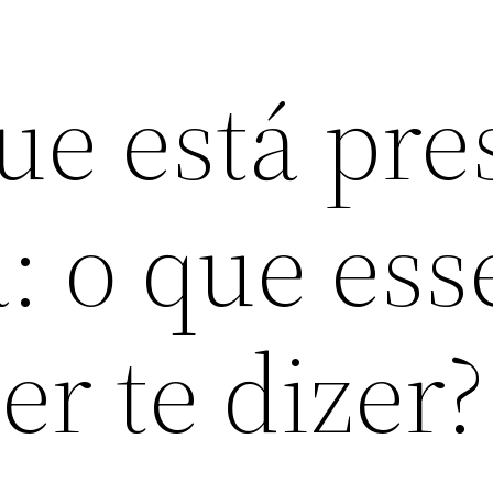
ue está pre
: o que ess
r te dizer?