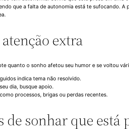
do que a falta de autonomia está te sufocando. A par
ea.
 atenção extra
e quanto o sonho afetou seu humor e se voltou vári
uidos indica tema não resolvido.
seu dia, busque apoio.
como processos, brigas ou perdas recentes.
s de sonhar que está 