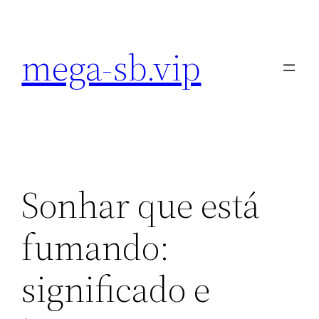
Pular
para
mega-sb.vip
o
conteúdo
Sonhar que está
fumando:
significado e