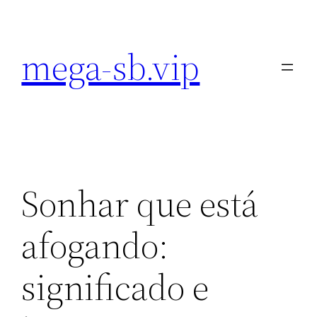
Pular
para
mega-sb.vip
o
conteúdo
Sonhar que está
afogando:
significado e