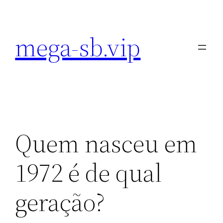
Pular
para
mega-sb.vip
o
conteúdo
Quem nasceu em
1972 é de qual
geração?