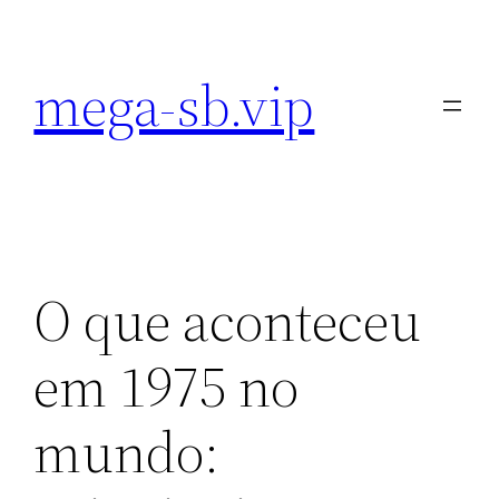
Pular
para
mega-sb.vip
o
conteúdo
O que aconteceu
em 1975 no
mundo: