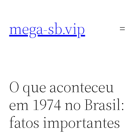
Pular
para
mega-sb.vip
o
conteúdo
O que aconteceu
em 1974 no Brasil:
fatos importantes