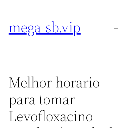
Pular
para
mega-sb.vip
o
conteúdo
Melhor horario
para tomar
Levofloxacino