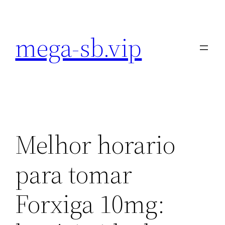
Pular
para
mega-sb.vip
o
conteúdo
Melhor horario
para tomar
Forxiga 10mg: