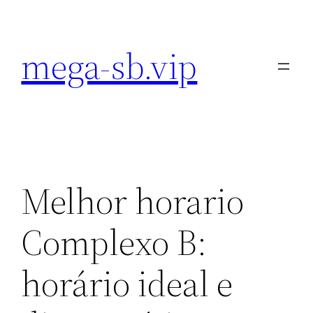
Pular
para
mega-sb.vip
o
conteúdo
Melhor horario
Complexo B:
horário ideal e