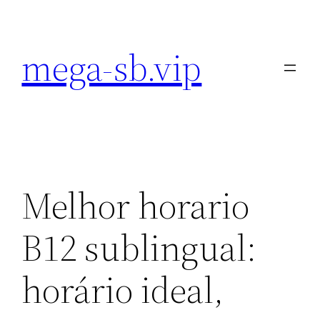
Pular
para
mega-sb.vip
o
conteúdo
Melhor horario
B12 sublingual:
horário ideal,