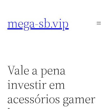
Pular
para
mega-sb.vip
o
conteúdo
Vale a pena
investir em
acessórios gamer