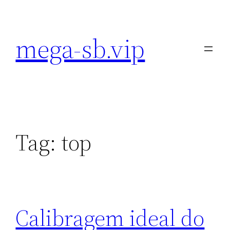
Pular
para
mega-sb.vip
o
conteúdo
Tag:
top
Calibragem ideal do