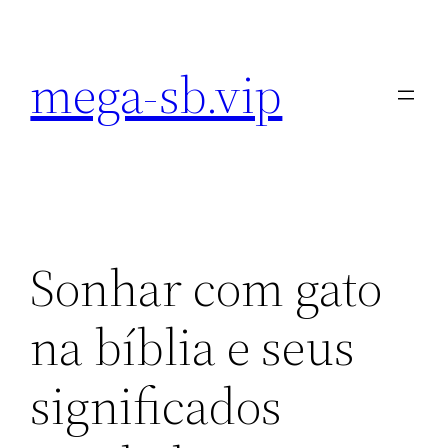
Pular
para
mega-sb.vip
o
conteúdo
Sonhar com gato
na bíblia e seus
significados