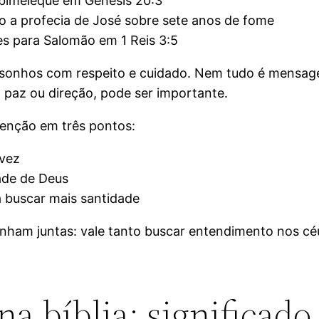
Abimeleque em Gênesis 20:3
 a profecia de José sobre sete anos de fome
es para Salomão em 1 Reis 3:5
 sonhos com respeito e cuidado. Nem tudo é mensage
z paz ou direção, pode ser importante.
tenção em três pontos:
 vez
ade de Deus
a buscar mais santidade
inham juntas: vale tanto buscar entendimento nos céu
a bíblia: significado