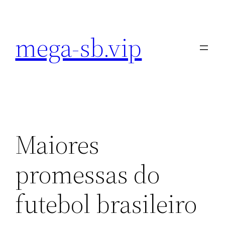
Pular
para
mega-sb.vip
o
conteúdo
Maiores
promessas do
futebol brasileiro