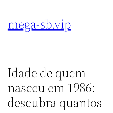
Pular
para
mega-sb.vip
o
conteúdo
Idade de quem
nasceu em 1986:
descubra quantos