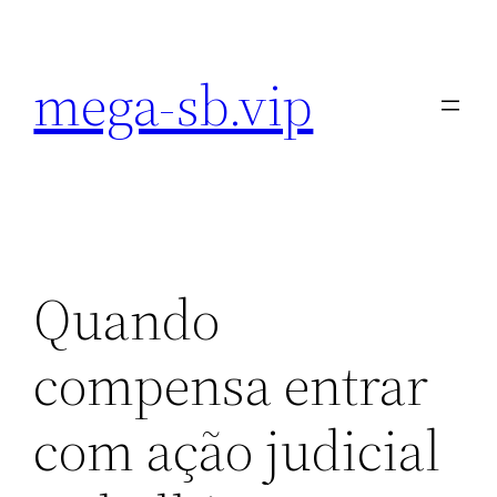
Pular
para
mega-sb.vip
o
conteúdo
Quando
compensa entrar
com ação judicial