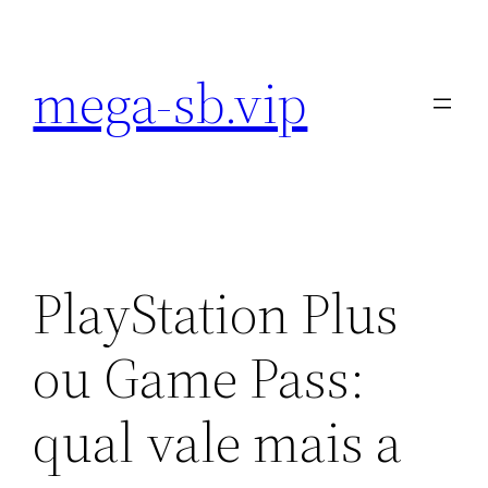
Pular
para
mega-sb.vip
o
conteúdo
PlayStation Plus
ou Game Pass:
qual vale mais a