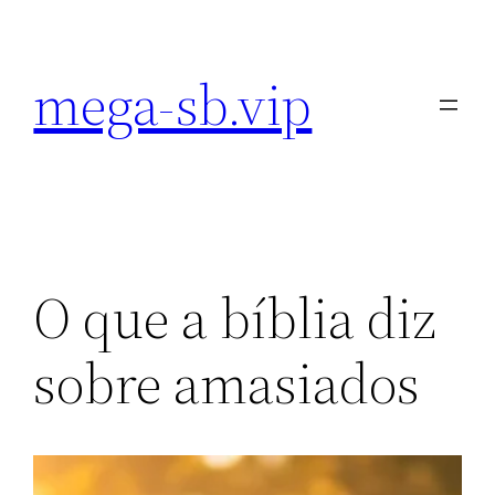
Pular
para
mega-sb.vip
o
conteúdo
O que a bíblia diz
sobre amasiados