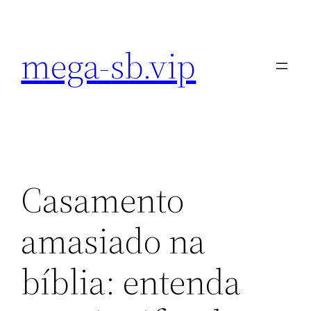
Pular
para
mega-sb.vip
o
conteúdo
Casamento
amasiado na
bíblia: entenda