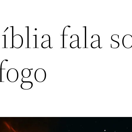
íblia fala s
fogo