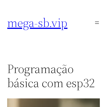
Pular
para
mega-sb.vip
o
conteúdo
Programação
básica com esp32