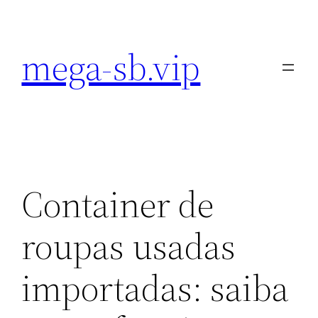
Pular
para
mega-sb.vip
o
conteúdo
Container de
roupas usadas
importadas: saiba