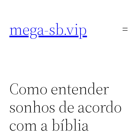
Pular
para
mega-sb.vip
o
conteúdo
Como entender
sonhos de acordo
com a bíblia