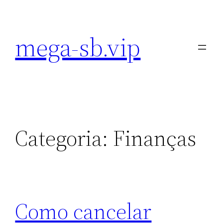
Pular
para
mega-sb.vip
o
conteúdo
Categoria:
Finanças
Como cancelar